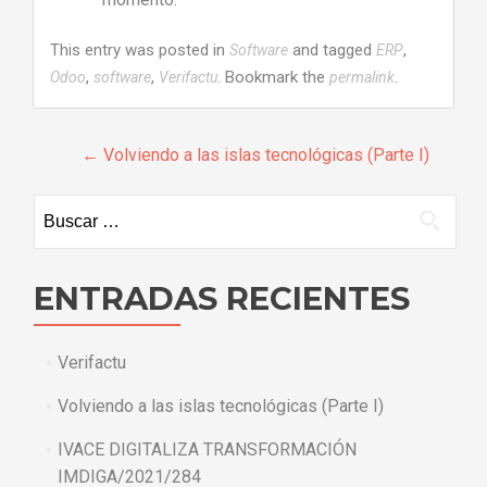
This entry was posted in
and tagged
,
Software
ERP
,
,
. Bookmark the
.
Odoo
software
Verifactu
permalink
Navegacion
←
Volviendo a las islas tecnológicas (Parte I)
de
Buscar:
entrada
ENTRADAS RECIENTES
Verifactu
Volviendo a las islas tecnológicas (Parte I)
IVACE DIGITALIZA TRANSFORMACIÓN
IMDIGA/2021/284