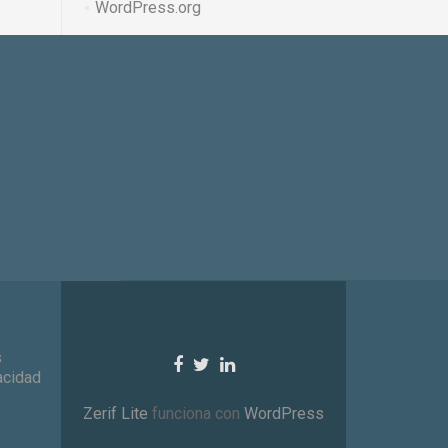
WordPress.org
s
Go
Go
Go
vacidad
to
to
to
Facebook
Twitter
Linkedin
Zerif Lite
funciona con
WordPress