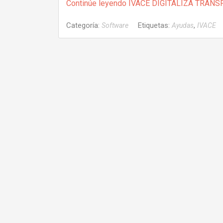
Continúe leyendo
IVACE DIGITALIZA TRAN
Categoría:
Etiquetas:
,
Software
Ayudas
IVACE
Navegacion
de
entradas