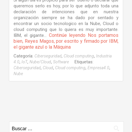
Si algún día es propicio para ser bueno o declarar que
queremos serlo es hoy, por lo que adjunto toda una
declaración de intenciones que en nuestra
organización siempre se ha dado por sentado y
encontrar un socio tecnologico en la Nube, Cloud o
cloud computing que lo quiera es muy importante.
Continúe leyendo
Nos portamos
IBM, el gigante…
bien, Reyes Magos, por escrito y firmado por IBM,
el gigante azul o la Máquina
Categoría:
,
,
Ciberseguridad
Cloud computing
Industria
,
,
,
Etiquetas:
4.0
IoT
Nube/Cloud
Software
,
,
,
,
Ciberseguridad
Cloud
Cloud computing
Empresa4.0
Nube
Navegacion
de
entradas
Buscar: